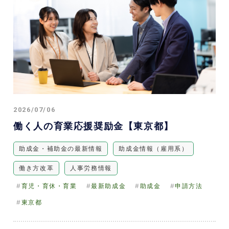
セミナー情報
お役立ち情報
資料ダウンロード
お問い合わせ
2026/07/06
働く人の育業応援奨励金【東京都】
助成金・補助金の最新情報
助成金情報（雇用系）
働き方改革
人事労務情報
育児・育休・育業
最新助成金
助成金
申請方法
東京都