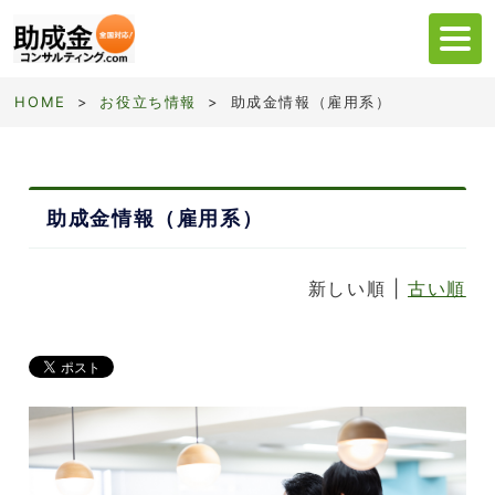
HOME
お役立ち情報
助成金情報（雇用系）
HOME
助成金・補助金検索
助成金情報（雇用系）
会社情報
提供サービス
新しい順 |
古い順
選ばれる理由
お客様事例
03-5835-2092
月曜〜金曜 9:00-18:00
土日祝日を除く