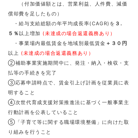
（付加価値額とは、営業利益、人件費、減価
償却費を足したもの）
・給与支給総額の年平均成長率(CAGR)を
３.
５％
以上増加
(未達成の場合返還義務あり）
・事業場内最低賃金を地域別最低賃金
＋３０円
以上
(未達成の場合返還義務あり）
②補助事業実施期間中に、発注・納入・検収・支
払等の手続きを完了
③応募申請時点で、賃金引上げ計画を従業員に表
明すること
④次世代育成支援対策推進法に基づく一般事業主
行動計画を公表していること
⑤「
子育て等に関する職場環境整備」に向けた取
り組みを行うこと