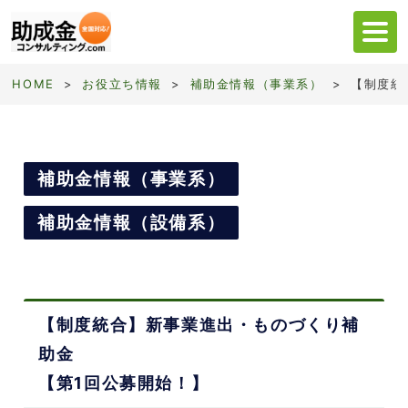
HOME
お役立ち情報
補助金情報（事業系）
【制度統
HOME
助成金・補助金検索
補助金情報（事業系）
会社情報
補助金情報（設備系）
提供サービス
選ばれる理由
お客様事例
【制度統合】新事業進出・ものづくり補
助金
【第1回公募開始！】
03-5835-2092
月曜〜金曜 9:00-18:00
土日祝日を除く